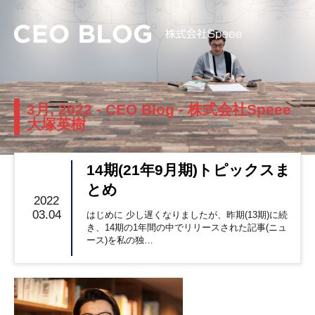
3月, 2022 - CEO Blog - 株式会社Speee
大塚英樹
14期(21年9月期)トピックスま
とめ
2022
03.04
はじめに 少し遅くなりましたが、昨期(13期)に続
き、14期の1年間の中でリリースされた記事(ニュ
ース)を私の独…