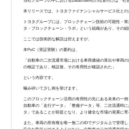
当社グループの中におけるDatachain社の位置付けは
本リリースでは、トヨタファイナンシャルサービス社との
トヨタグループには、ブロックチェーン技術の可能性・将来
タ・ブロックチェーン・ラボ」という組織があり、その組織に
ここでは技術的な解説は控えますが、
本PoC（実証実験）の要約は、
「自動車の二次流通市場における車両価値の算出や車両の
の検証であり、検証後、その有用性が確認された」
という内容です。
噛み砕いて少し例を挙げます。
このブロックチェーン活用の有用性の先にある未来の一例
自動車の「走行データ」「整備データ」等、二次流通時に
タ」であることが前提となり、より健全な市場の発展に寄
また、車両の所有権を唯一無二のIDでデジタル上で管理