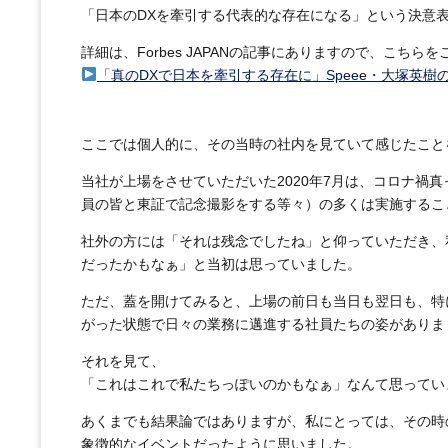
「日本のDXを牽引する代表的な存在になる」という決意
詳細は、Forbes JAPANの記事にありますので、こちら
「真のDXで日本を牽引する存在に」Speee・大塚英樹の強い
ここでは個人的に、その当時の社内を見ていて感じたこと
当社が上場をさせていただいた2020年7月は、コロナ禍
員の皆と東証で記念撮影をする等々）の多くは実施するこ
社外の方には「それは残念でしたね」と仰っていただき、
だったかもなぁ」と当初は思っていました。
ただ、蓋を開けてみると、上場の前日も当日も翌日も、特
がった状態で日々の業務に邁進する社員たちの姿がありま
それを見て、
「これはこれで私たちっぽいのかもなぁ」なんて思ってい
あくまでも結果論ではありますが、私にとっては、その時
象徴的なイベントだったように思いました。