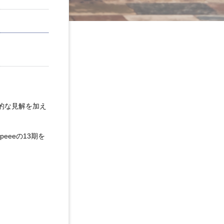
的な見解を加え
eeの13期を