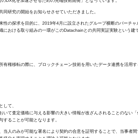
「社会のDX化を加速させるための先端技術開発」となっています。
共同研究の開始をお知らせさせていただきました。
性の探求を目的に、2019年4月に設立されたグループ横断のバーチャ
おける取り組みの一環がこのDatachainとの共同実証実験という建
所有権移転の際に、ブロックチェーン技術を用いたデータ連携を活用す
として、
おいて査定価格に与える影響の大きい情報が改ざんされることのない「
与することが可能となります。
し、当人のみが可能な署名により契約の合意を証明することで、当事者間