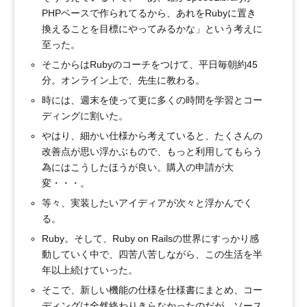
PHPベースで作られてるから、あれをRubyに置き
換えることを目標にやってみるかな」という考えに
至った。
そこからはRubyのコーチをつけて、平日毎朝約45
分。オンライン上で、先生に教わる。
時には、週末を使って更に多くの時間を学習とコー
ディングに割いた。
やはり、細かい仕様から考えていると、たくさんの
改善点が思い浮かぶもので、もっと利用してもらう
為にはこうしたほうが良い。購入の申請が大
変・・・。
等々、実装したいアイディアが次々と浮かんでく
る。
Ruby。そして、Ruby on Railsの世界にすっかり感
動していく中で、四苦八苦しながら、この生活を半
年以上続けていった。
そこで、新しい機能の仕様を仕様書にまとめ、コー
ディングは全然終わりきらなかったのだが、ソース