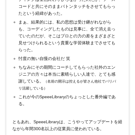
コードと共にそのままバトンタッチをさせてもらっ
たという経緯があった。
まぁ、結果的には、私の思想は受け継がれながら
も、コーディングしたものは見事に、全て消え去っ
ていたのだが、そこはプロとの力の差をまざまざと
見せつけられるという貴重な学習体験までさせても
らった。
忖度の無い自慢の会社だ 笑
ちなみにその期間にコーチしてもらった社外のエン
ジニアの方々は本当に素晴らしい人達で、とても感
謝している。
（名前の開示は控えるが皆さん他社でバリバ
リ活躍している）
これが今のSpeeeLibraryのちょっとした番外編であ
る。
ともあれ、SpeeeLibraryは、こうやってアップデートを経
ながら年間300名以上の従業員に使われている。